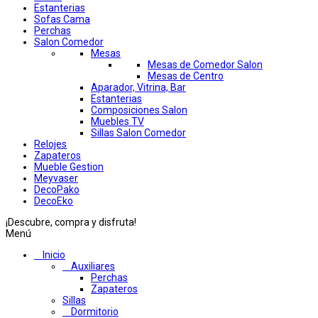
Estanterias
Sofas Cama
Perchas
Salon Comedor
Mesas
Mesas de Comedor Salon
Mesas de Centro
Aparador, Vitrina, Bar
Estanterias
Composiciones Salon
Muebles TV
Sillas Salon Comedor
Relojes
Zapateros
Mueble Gestion
Meyvaser
DecoPako
DecoEko
¡Descubre, compra y disfruta!
Menú
Inicio
Auxiliares
Perchas
Zapateros
Sillas
Dormitorio