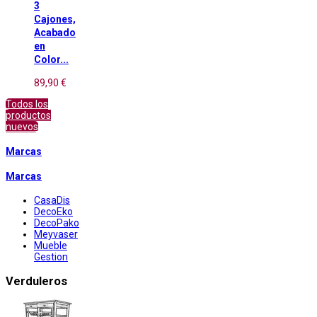
3
Cajones,
Acabado
en
Color...
89,90 €
Todos los
productos
nuevos
Marcas
Marcas
CasaDis
DecoEko
DecoPako
Meyvaser
Mueble
Gestion
Verduleros