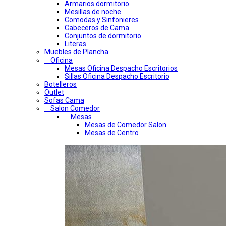
Armarios dormitorio
Mesillas de noche
Comodas y Sinfonieres
Cabeceros de Cama
Conjuntos de dormitorio
Literas
Muebles de Plancha
Oficina
Mesas Oficina Despacho Escritorios
Sillas Oficina Despacho Escritorio
Botelleros
Outlet
Sofas Cama
Salon Comedor
Mesas
Mesas de Comedor Salon
Mesas de Centro