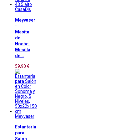
CasaDis
Meyvaser
-
Mesita
de
Noche,
Mesilla
de...
59,90 €
Meyvaser
Estantería
para
Salón