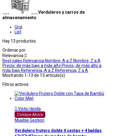
___
___
Verduleros y carros de
almacenamiento
Grid
List
Hay 13 productos.
Ordenar por:
Relevancia

Best sales
Relevancia
Nombre, A a Z
Nombre, Z a A
Precio: de más bajo a más alto
Precio, de más alto a
más bajo
Referencia, A a Z
Referencia, Z a A
Mostrando 1-13 de 13 artículo(s)
Filtros activos

Vista rápida
Compra Ahora
Mueble Gestion
Verdulero frutero doble 4 cestas + 4 baldas