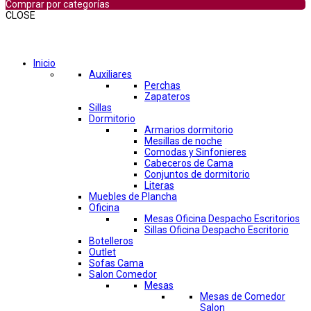
Comprar por categorías
CLOSE
Comprar por categorías
Inicio
Auxiliares
Perchas
Zapateros
Sillas
Dormitorio
Armarios dormitorio
Mesillas de noche
Comodas y Sinfonieres
Cabeceros de Cama
Conjuntos de dormitorio
Literas
Muebles de Plancha
Oficina
Mesas Oficina Despacho Escritorios
Sillas Oficina Despacho Escritorio
Botelleros
Outlet
Sofas Cama
Salon Comedor
Mesas
Mesas de Comedor
Salon