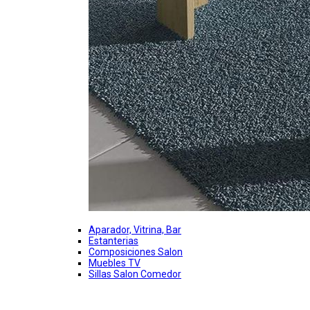
Aparador, Vitrina, Bar
Estanterias
Composiciones Salon
Muebles TV
Sillas Salon Comedor