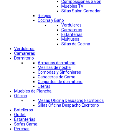
Composiciones Salon
Muebles TV
Sillas Salon Comedor
Relojes
Cocina y Baño
Verduleros
Camareras
Estanterias
Multiusos
Sillas de Cocina
Verduleros
Camareras
Dormitorio
Armarios dormitorio
Mesillas de noche
Comodas y Sinfonieres
Cabeceros de Cama
Conjuntos de dormitorio
Literas
Muebles de Plancha
Oficina
Mesas Oficina Despacho Escritorios
Sillas Oficina Despacho Escritorio
Botelleros
Outlet
Estanterias
Sofas Cama
Perchas