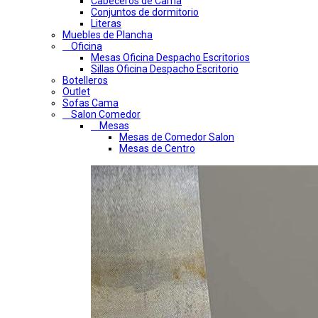
Cabeceros de Cama
Conjuntos de dormitorio
Literas
Muebles de Plancha
Oficina
Mesas Oficina Despacho Escritorios
Sillas Oficina Despacho Escritorio
Botelleros
Outlet
Sofas Cama
Salon Comedor
Mesas
Mesas de Comedor Salon
Mesas de Centro