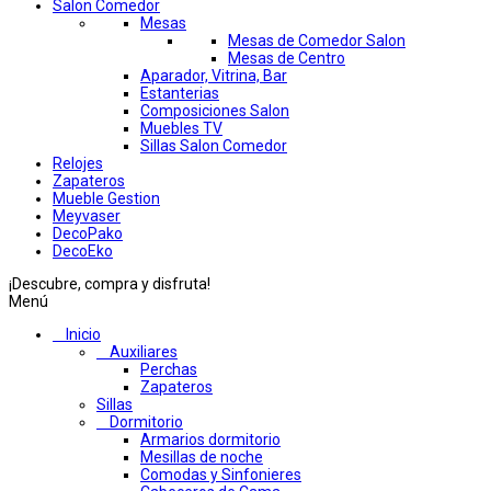
Salon Comedor
Mesas
Mesas de Comedor Salon
Mesas de Centro
Aparador, Vitrina, Bar
Estanterias
Composiciones Salon
Muebles TV
Sillas Salon Comedor
Relojes
Zapateros
Mueble Gestion
Meyvaser
DecoPako
DecoEko
¡Descubre, compra y disfruta!
Menú
Inicio
Auxiliares
Perchas
Zapateros
Sillas
Dormitorio
Armarios dormitorio
Mesillas de noche
Comodas y Sinfonieres