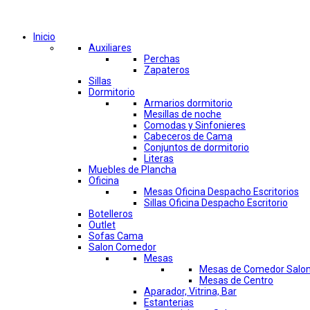
Comprar por categorías
Inicio
Auxiliares
Perchas
Zapateros
Sillas
Dormitorio
Armarios dormitorio
Mesillas de noche
Comodas y Sinfonieres
Cabeceros de Cama
Conjuntos de dormitorio
Literas
Muebles de Plancha
Oficina
Mesas Oficina Despacho Escritorios
Sillas Oficina Despacho Escritorio
Botelleros
Outlet
Sofas Cama
Salon Comedor
Mesas
Mesas de Comedor Salo
Mesas de Centro
Aparador, Vitrina, Bar
Estanterias