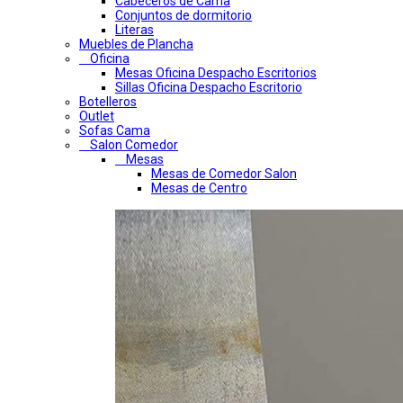
Cabeceros de Cama
Conjuntos de dormitorio
Literas
Muebles de Plancha
Oficina
Mesas Oficina Despacho Escritorios
Sillas Oficina Despacho Escritorio
Botelleros
Outlet
Sofas Cama
Salon Comedor
Mesas
Mesas de Comedor Salon
Mesas de Centro