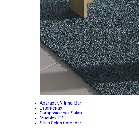
Aparador, Vitrina, Bar
Estanterias
Composiciones Salon
Muebles TV
Sillas Salon Comedor