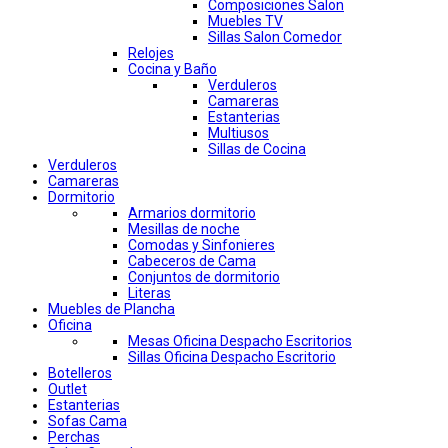
Composiciones Salon
Muebles TV
Sillas Salon Comedor
Relojes
Cocina y Baño
Verduleros
Camareras
Estanterias
Multiusos
Sillas de Cocina
Verduleros
Camareras
Dormitorio
Armarios dormitorio
Mesillas de noche
Comodas y Sinfonieres
Cabeceros de Cama
Conjuntos de dormitorio
Literas
Muebles de Plancha
Oficina
Mesas Oficina Despacho Escritorios
Sillas Oficina Despacho Escritorio
Botelleros
Outlet
Estanterias
Sofas Cama
Perchas