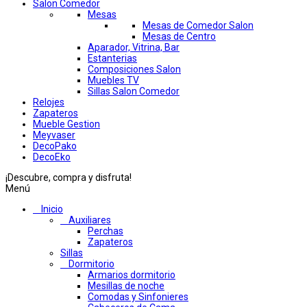
Salon Comedor
Mesas
Mesas de Comedor Salon
Mesas de Centro
Aparador, Vitrina, Bar
Estanterias
Composiciones Salon
Muebles TV
Sillas Salon Comedor
Relojes
Zapateros
Mueble Gestion
Meyvaser
DecoPako
DecoEko
¡Descubre, compra y disfruta!
Menú
Inicio
Auxiliares
Perchas
Zapateros
Sillas
Dormitorio
Armarios dormitorio
Mesillas de noche
Comodas y Sinfonieres