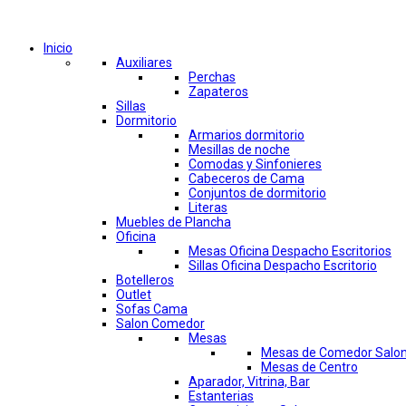
Comprar por categorías
Inicio
Auxiliares
Perchas
Zapateros
Sillas
Dormitorio
Armarios dormitorio
Mesillas de noche
Comodas y Sinfonieres
Cabeceros de Cama
Conjuntos de dormitorio
Literas
Muebles de Plancha
Oficina
Mesas Oficina Despacho Escritorios
Sillas Oficina Despacho Escritorio
Botelleros
Outlet
Sofas Cama
Salon Comedor
Mesas
Mesas de Comedor Salo
Mesas de Centro
Aparador, Vitrina, Bar
Estanterias