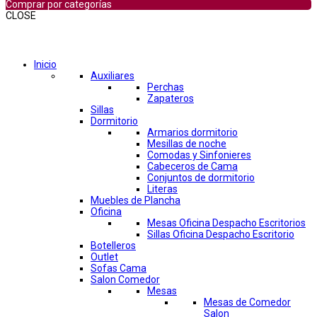
Comprar por categorías
CLOSE
Comprar por categorías
Inicio
Auxiliares
Perchas
Zapateros
Sillas
Dormitorio
Armarios dormitorio
Mesillas de noche
Comodas y Sinfonieres
Cabeceros de Cama
Conjuntos de dormitorio
Literas
Muebles de Plancha
Oficina
Mesas Oficina Despacho Escritorios
Sillas Oficina Despacho Escritorio
Botelleros
Outlet
Sofas Cama
Salon Comedor
Mesas
Mesas de Comedor
Salon