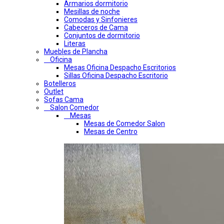
Armarios dormitorio
Mesillas de noche
Comodas y Sinfonieres
Cabeceros de Cama
Conjuntos de dormitorio
Literas
Muebles de Plancha
Oficina
Mesas Oficina Despacho Escritorios
Sillas Oficina Despacho Escritorio
Botelleros
Outlet
Sofas Cama
Salon Comedor
Mesas
Mesas de Comedor Salon
Mesas de Centro