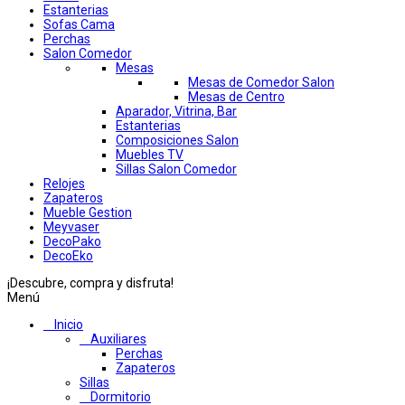
Estanterias
Sofas Cama
Perchas
Salon Comedor
Mesas
Mesas de Comedor Salon
Mesas de Centro
Aparador, Vitrina, Bar
Estanterias
Composiciones Salon
Muebles TV
Sillas Salon Comedor
Relojes
Zapateros
Mueble Gestion
Meyvaser
DecoPako
DecoEko
¡Descubre, compra y disfruta!
Menú
Inicio
Auxiliares
Perchas
Zapateros
Sillas
Dormitorio