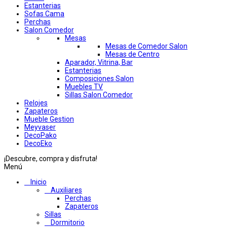
Estanterias
Sofas Cama
Perchas
Salon Comedor
Mesas
Mesas de Comedor Salon
Mesas de Centro
Aparador, Vitrina, Bar
Estanterias
Composiciones Salon
Muebles TV
Sillas Salon Comedor
Relojes
Zapateros
Mueble Gestion
Meyvaser
DecoPako
DecoEko
¡Descubre, compra y disfruta!
Menú
Inicio
Auxiliares
Perchas
Zapateros
Sillas
Dormitorio