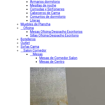
Armarios dormitorio
Mesillas de noche
Comodas y Sinfonieres
Cabeceros de Cama
Conjuntos de dormitorio
Literas
Muebles de Plancha
Oficina
Mesas Oficina Despacho Escritorios
Sillas Oficina Despacho Escritorio
Botelleros
Outlet
Sofas Cama
Salon Comedor
Mesas
Mesas de Comedor Salon
Mesas de Centro