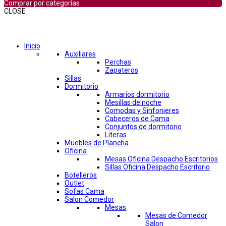
Comprar por categorías
CLOSE
Comprar por categorías
Inicio
Auxiliares
Perchas
Zapateros
Sillas
Dormitorio
Armarios dormitorio
Mesillas de noche
Comodas y Sinfonieres
Cabeceros de Cama
Conjuntos de dormitorio
Literas
Muebles de Plancha
Oficina
Mesas Oficina Despacho Escritorios
Sillas Oficina Despacho Escritorio
Botelleros
Outlet
Sofas Cama
Salon Comedor
Mesas
Mesas de Comedor
Salon