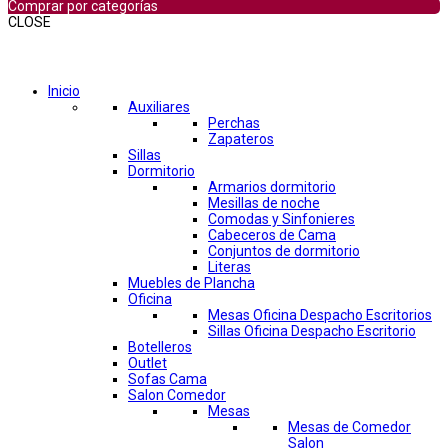
Comprar por categorías
CLOSE
Comprar por categorías
Inicio
Auxiliares
Perchas
Zapateros
Sillas
Dormitorio
Armarios dormitorio
Mesillas de noche
Comodas y Sinfonieres
Cabeceros de Cama
Conjuntos de dormitorio
Literas
Muebles de Plancha
Oficina
Mesas Oficina Despacho Escritorios
Sillas Oficina Despacho Escritorio
Botelleros
Outlet
Sofas Cama
Salon Comedor
Mesas
Mesas de Comedor
Salon