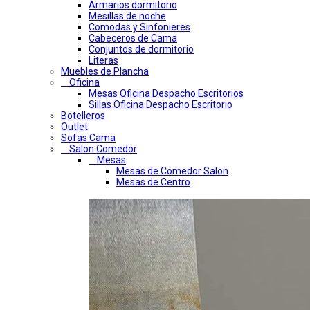
Armarios dormitorio
Mesillas de noche
Comodas y Sinfonieres
Cabeceros de Cama
Conjuntos de dormitorio
Literas
Muebles de Plancha
Oficina
Mesas Oficina Despacho Escritorios
Sillas Oficina Despacho Escritorio
Botelleros
Outlet
Sofas Cama
Salon Comedor
Mesas
Mesas de Comedor Salon
Mesas de Centro