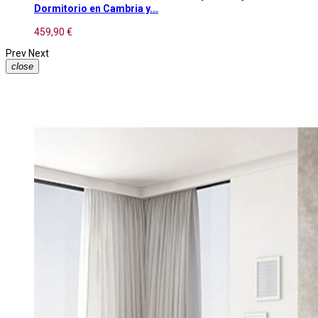
Dormitorio en Cambria y...
459,90 €
Prev
Next
close