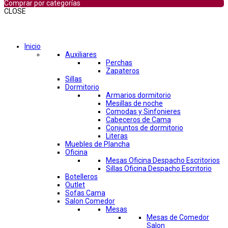
Comprar por categorías
CLOSE
Comprar por categorías
Inicio
Auxiliares
Perchas
Zapateros
Sillas
Dormitorio
Armarios dormitorio
Mesillas de noche
Comodas y Sinfonieres
Cabeceros de Cama
Conjuntos de dormitorio
Literas
Muebles de Plancha
Oficina
Mesas Oficina Despacho Escritorios
Sillas Oficina Despacho Escritorio
Botelleros
Outlet
Sofas Cama
Salon Comedor
Mesas
Mesas de Comedor
Salon