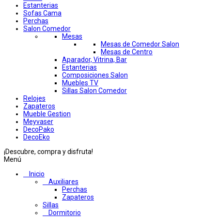
Estanterias
Sofas Cama
Perchas
Salon Comedor
Mesas
Mesas de Comedor Salon
Mesas de Centro
Aparador, Vitrina, Bar
Estanterias
Composiciones Salon
Muebles TV
Sillas Salon Comedor
Relojes
Zapateros
Mueble Gestion
Meyvaser
DecoPako
DecoEko
¡Descubre, compra y disfruta!
Menú
Inicio
Auxiliares
Perchas
Zapateros
Sillas
Dormitorio