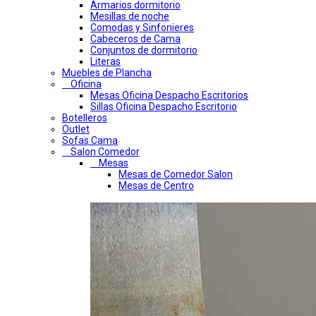
Armarios dormitorio
Mesillas de noche
Comodas y Sinfonieres
Cabeceros de Cama
Conjuntos de dormitorio
Literas
Muebles de Plancha
Oficina
Mesas Oficina Despacho Escritorios
Sillas Oficina Despacho Escritorio
Botelleros
Outlet
Sofas Cama
Salon Comedor
Mesas
Mesas de Comedor Salon
Mesas de Centro