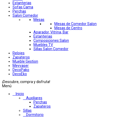
Estanterias
Sofas Cama
Perchas
Salon Comedor
Mesas
Mesas de Comedor Salon
Mesas de Centro
Aparador, Vitrina, Bar
Estanterias
Composiciones Salon
Muebles TV
Sillas Salon Comedor
Relojes
Zapateros
Mueble Gestion
Meyvaser
DecoPako
DecoEko
¡Descubre, compra y disfruta!
Menú
Inicio
Auxiliares
Perchas
Zapateros
Sillas
Dormitorio