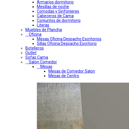
Armarios dormitorio
Mesillas de noche
Comodas y Sinfonieres
Cabeceros de Cama
Conjuntos de dormitorio
Literas
Muebles de Plancha
Oficina
Mesas Oficina Despacho Escritorios
Sillas Oficina Despacho Escritorio
Botelleros
Outlet
Sofas Cama
Salon Comedor
Mesas
Mesas de Comedor Salon
Mesas de Centro