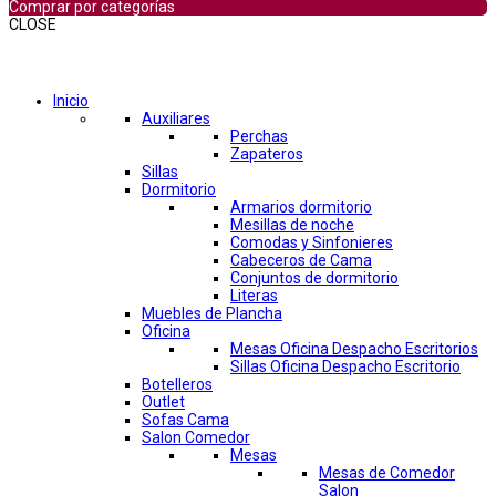
Comprar por categorías
CLOSE
Comprar por categorías
Inicio
Auxiliares
Perchas
Zapateros
Sillas
Dormitorio
Armarios dormitorio
Mesillas de noche
Comodas y Sinfonieres
Cabeceros de Cama
Conjuntos de dormitorio
Literas
Muebles de Plancha
Oficina
Mesas Oficina Despacho Escritorios
Sillas Oficina Despacho Escritorio
Botelleros
Outlet
Sofas Cama
Salon Comedor
Mesas
Mesas de Comedor
Salon