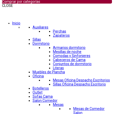
Comprar por categorías
CLOSE
Comprar por categorías
Inicio
Auxiliares
Perchas
Zapateros
Sillas
Dormitorio
Armarios dormitorio
Mesillas de noche
Comodas y Sinfonieres
Cabeceros de Cama
Conjuntos de dormitorio
Literas
Muebles de Plancha
Oficina
Mesas Oficina Despacho Escritorios
Sillas Oficina Despacho Escritorio
Botelleros
Outlet
Sofas Cama
Salon Comedor
Mesas
Mesas de Comedor
Salon