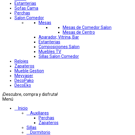
Estanterias
Sofas Cama
Perchas
Salon Comedor
Mesas
Mesas de Comedor Salon
Mesas de Centro
Aparador, Vitrina, Bar
Estanterias
Composiciones Salon
Muebles TV
Sillas Salon Comedor
Relojes
Zapateros
Mueble Gestion
Meyvaser
DecoPako
DecoEko
¡Descubre, compra y disfruta!
Menú
Inicio
Auxiliares
Perchas
Zapateros
Sillas
Dormitorio