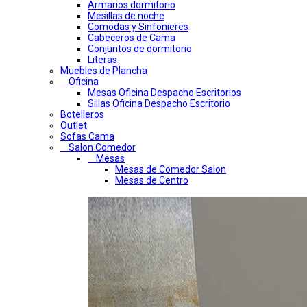
Armarios dormitorio
Mesillas de noche
Comodas y Sinfonieres
Cabeceros de Cama
Conjuntos de dormitorio
Literas
Muebles de Plancha
Oficina
Mesas Oficina Despacho Escritorios
Sillas Oficina Despacho Escritorio
Botelleros
Outlet
Sofas Cama
Salon Comedor
Mesas
Mesas de Comedor Salon
Mesas de Centro