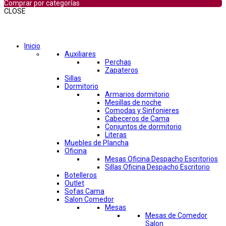
Comprar por categorías
CLOSE
Comprar por categorías
Inicio
Auxiliares
Perchas
Zapateros
Sillas
Dormitorio
Armarios dormitorio
Mesillas de noche
Comodas y Sinfonieres
Cabeceros de Cama
Conjuntos de dormitorio
Literas
Muebles de Plancha
Oficina
Mesas Oficina Despacho Escritorios
Sillas Oficina Despacho Escritorio
Botelleros
Outlet
Sofas Cama
Salon Comedor
Mesas
Mesas de Comedor
Salon