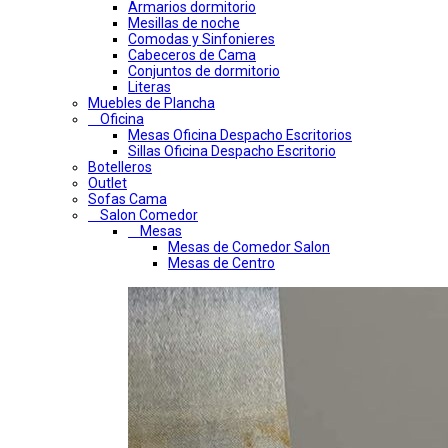
Armarios dormitorio
Mesillas de noche
Comodas y Sinfonieres
Cabeceros de Cama
Conjuntos de dormitorio
Literas
Muebles de Plancha
Oficina
Mesas Oficina Despacho Escritorios
Sillas Oficina Despacho Escritorio
Botelleros
Outlet
Sofas Cama
Salon Comedor
Mesas
Mesas de Comedor Salon
Mesas de Centro