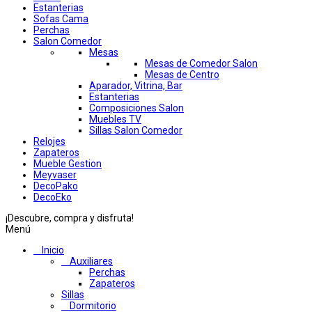
Estanterias
Sofas Cama
Perchas
Salon Comedor
Mesas
Mesas de Comedor Salon
Mesas de Centro
Aparador, Vitrina, Bar
Estanterias
Composiciones Salon
Muebles TV
Sillas Salon Comedor
Relojes
Zapateros
Mueble Gestion
Meyvaser
DecoPako
DecoEko
¡Descubre, compra y disfruta!
Menú
Inicio
Auxiliares
Perchas
Zapateros
Sillas
Dormitorio