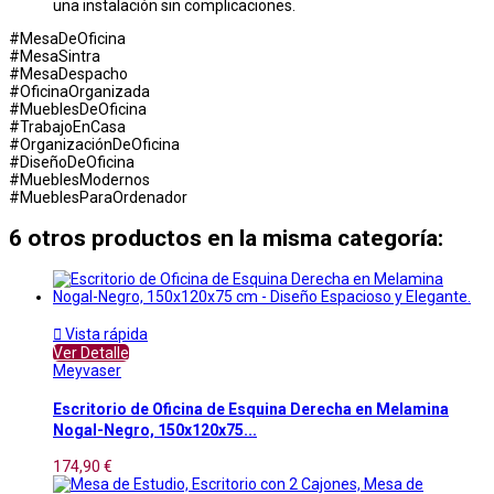
una instalación sin complicaciones.
#MesaDeOficina
#MesaSintra
#MesaDespacho
#OficinaOrganizada
#MueblesDeOficina
#TrabajoEnCasa
#OrganizaciónDeOficina
#DiseñoDeOficina
#MueblesModernos
#MueblesParaOrdenador
6 otros productos en la misma categoría:

Vista rápida
Ver Detalle
Meyvaser
Escritorio de Oficina de Esquina Derecha en Melamina
Nogal-Negro, 150x120x75...
174,90 €