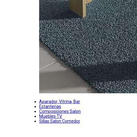
Aparador, Vitrina, Bar
Estanterias
Composiciones Salon
Muebles TV
Sillas Salon Comedor