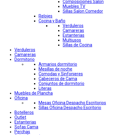
Composiciones Salon
Muebles TV
Sillas Salon Comedor
Relojes
Cocina y Baño
Verduleros
Camareras
Estanterias
Multiusos
Sillas de Cocina
Verduleros
Camareras
Dormitorio
Armarios dormitorio
Mesillas de noche
Comodas y Sinfonieres
Cabeceros de Cama
Conjuntos de dormitorio
Literas
Muebles de Plancha
Oficina
Mesas Oficina Despacho Escritorios
Sillas Oficina Despacho Escritorio
Botelleros
Outlet
Estanterias
Sofas Cama
Perchas