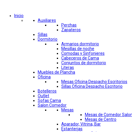
Comprar por categorías
Inicio
Auxiliares
Perchas
Zapateros
Sillas
Dormitorio
Armarios dormitorio
Mesillas de noche
Comodas y Sinfonieres
Cabeceros de Cama
Conjuntos de dormitorio
Literas
Muebles de Plancha
Oficina
Mesas Oficina Despacho Escritorios
Sillas Oficina Despacho Escritorio
Botelleros
Outlet
Sofas Cama
Salon Comedor
Mesas
Mesas de Comedor Salo
Mesas de Centro
Aparador, Vitrina, Bar
Estanterias