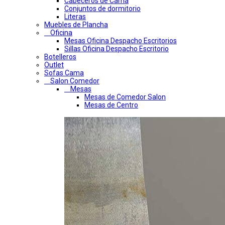
Cabeceros de Cama
Conjuntos de dormitorio
Literas
Muebles de Plancha
Oficina
Mesas Oficina Despacho Escritorios
Sillas Oficina Despacho Escritorio
Botelleros
Outlet
Sofas Cama
Salon Comedor
Mesas
Mesas de Comedor Salon
Mesas de Centro