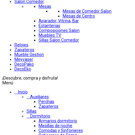
Salon Comedor
Mesas
Mesas de Comedor Salon
Mesas de Centro
Aparador, Vitrina, Bar
Estanterias
Composiciones Salon
Muebles TV
Sillas Salon Comedor
Relojes
Zapateros
Mueble Gestion
Meyvaser
DecoPako
DecoEko
¡Descubre, compra y disfruta!
Menú
Inicio
Auxiliares
Perchas
Zapateros
Sillas
Dormitorio
Armarios dormitorio
Mesillas de noche
Comodas y Sinfonieres