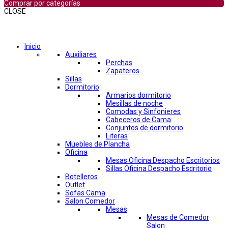
Comprar por categorías
CLOSE
Comprar por categorías
Inicio
Auxiliares
Perchas
Zapateros
Sillas
Dormitorio
Armarios dormitorio
Mesillas de noche
Comodas y Sinfonieres
Cabeceros de Cama
Conjuntos de dormitorio
Literas
Muebles de Plancha
Oficina
Mesas Oficina Despacho Escritorios
Sillas Oficina Despacho Escritorio
Botelleros
Outlet
Sofas Cama
Salon Comedor
Mesas
Mesas de Comedor
Salon