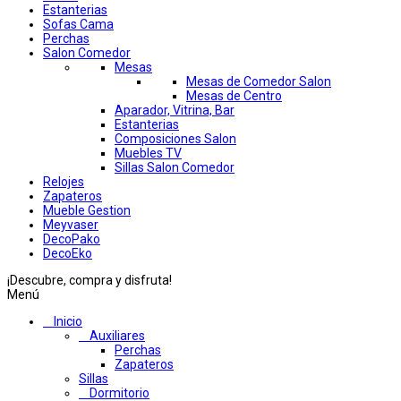
Estanterias
Sofas Cama
Perchas
Salon Comedor
Mesas
Mesas de Comedor Salon
Mesas de Centro
Aparador, Vitrina, Bar
Estanterias
Composiciones Salon
Muebles TV
Sillas Salon Comedor
Relojes
Zapateros
Mueble Gestion
Meyvaser
DecoPako
DecoEko
¡Descubre, compra y disfruta!
Menú
Inicio
Auxiliares
Perchas
Zapateros
Sillas
Dormitorio