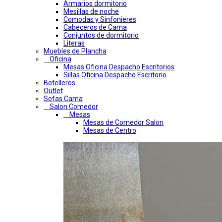
Armarios dormitorio
Mesillas de noche
Comodas y Sinfonieres
Cabeceros de Cama
Conjuntos de dormitorio
Literas
Muebles de Plancha
Oficina
Mesas Oficina Despacho Escritorios
Sillas Oficina Despacho Escritorio
Botelleros
Outlet
Sofas Cama
Salon Comedor
Mesas
Mesas de Comedor Salon
Mesas de Centro