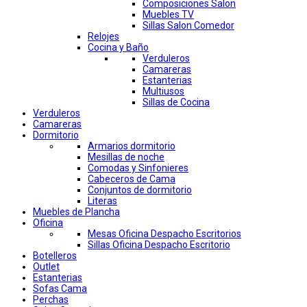
Composiciones Salon
Muebles TV
Sillas Salon Comedor
Relojes
Cocina y Baño
Verduleros
Camareras
Estanterias
Multiusos
Sillas de Cocina
Verduleros
Camareras
Dormitorio
Armarios dormitorio
Mesillas de noche
Comodas y Sinfonieres
Cabeceros de Cama
Conjuntos de dormitorio
Literas
Muebles de Plancha
Oficina
Mesas Oficina Despacho Escritorios
Sillas Oficina Despacho Escritorio
Botelleros
Outlet
Estanterias
Sofas Cama
Perchas