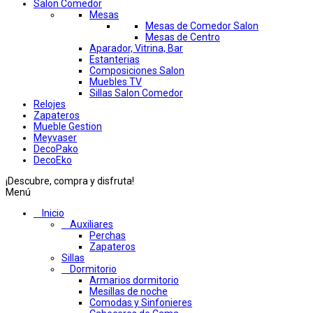
Salon Comedor
Mesas
Mesas de Comedor Salon
Mesas de Centro
Aparador, Vitrina, Bar
Estanterias
Composiciones Salon
Muebles TV
Sillas Salon Comedor
Relojes
Zapateros
Mueble Gestion
Meyvaser
DecoPako
DecoEko
¡Descubre, compra y disfruta!
Menú
Inicio
Auxiliares
Perchas
Zapateros
Sillas
Dormitorio
Armarios dormitorio
Mesillas de noche
Comodas y Sinfonieres