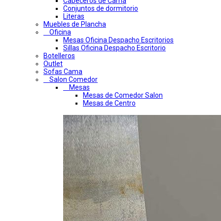
Cabeceros de Cama
Conjuntos de dormitorio
Literas
Muebles de Plancha
Oficina
Mesas Oficina Despacho Escritorios
Sillas Oficina Despacho Escritorio
Botelleros
Outlet
Sofas Cama
Salon Comedor
Mesas
Mesas de Comedor Salon
Mesas de Centro