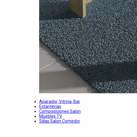
Aparador, Vitrina, Bar
Estanterias
Composiciones Salon
Muebles TV
Sillas Salon Comedor