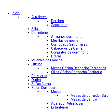
Comprar por categorías
Inicio
Auxiliares
Perchas
Zapateros
Sillas
Dormitorio
Armarios dormitorio
Mesillas de noche
Comodas y Sinfonieres
Cabeceros de Cama
Conjuntos de dormitorio
Literas
Muebles de Plancha
Oficina
Mesas Oficina Despacho Escritorios
Sillas Oficina Despacho Escritorio
Botelleros
Outlet
Sofas Cama
Salon Comedor
Mesas
Mesas de Comedor Salo
Mesas de Centro
Aparador, Vitrina, Bar
Estanterias