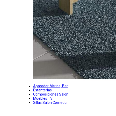
Aparador, Vitrina, Bar
Estanterias
Composiciones Salon
Muebles TV
Sillas Salon Comedor