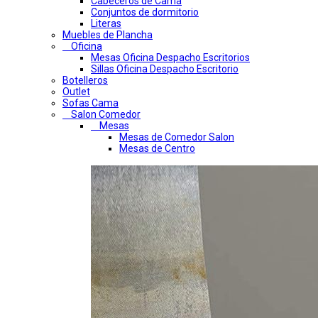
Cabeceros de Cama
Conjuntos de dormitorio
Literas
Muebles de Plancha
Oficina
Mesas Oficina Despacho Escritorios
Sillas Oficina Despacho Escritorio
Botelleros
Outlet
Sofas Cama
Salon Comedor
Mesas
Mesas de Comedor Salon
Mesas de Centro