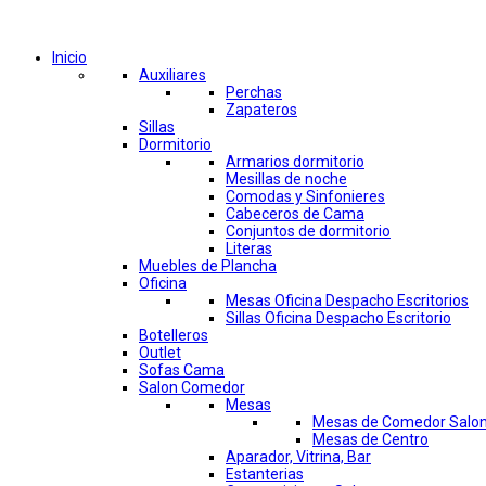
Comprar por categorías
Inicio
Auxiliares
Perchas
Zapateros
Sillas
Dormitorio
Armarios dormitorio
Mesillas de noche
Comodas y Sinfonieres
Cabeceros de Cama
Conjuntos de dormitorio
Literas
Muebles de Plancha
Oficina
Mesas Oficina Despacho Escritorios
Sillas Oficina Despacho Escritorio
Botelleros
Outlet
Sofas Cama
Salon Comedor
Mesas
Mesas de Comedor Salo
Mesas de Centro
Aparador, Vitrina, Bar
Estanterias