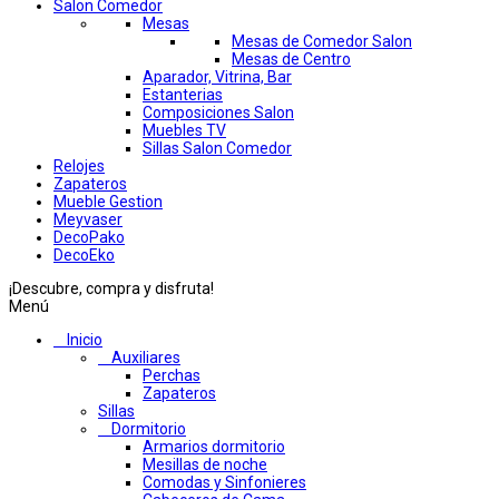
Salon Comedor
Mesas
Mesas de Comedor Salon
Mesas de Centro
Aparador, Vitrina, Bar
Estanterias
Composiciones Salon
Muebles TV
Sillas Salon Comedor
Relojes
Zapateros
Mueble Gestion
Meyvaser
DecoPako
DecoEko
¡Descubre, compra y disfruta!
Menú
Inicio
Auxiliares
Perchas
Zapateros
Sillas
Dormitorio
Armarios dormitorio
Mesillas de noche
Comodas y Sinfonieres