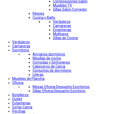
Composiciones Salon
Muebles TV
Sillas Salon Comedor
Relojes
Cocina y Baño
Verduleros
Camareras
Estanterias
Multiusos
Sillas de Cocina
Verduleros
Camareras
Dormitorio
Armarios dormitorio
Mesillas de noche
Comodas y Sinfonieres
Cabeceros de Cama
Conjuntos de dormitorio
Literas
Muebles de Plancha
Oficina
Mesas Oficina Despacho Escritorios
Sillas Oficina Despacho Escritorio
Botelleros
Outlet
Estanterias
Sofas Cama
Perchas